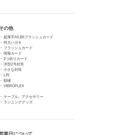
その他
超厚手A5,B6フラッシュカード
特大ハガキ
フラッシュカード
情報カード
2つ折りカード
洋型2号封筒
小さな封筒
L判
額縁
VIBROPLEX
ケーブル、アクセサリー
ランニンググッズ
営業日について