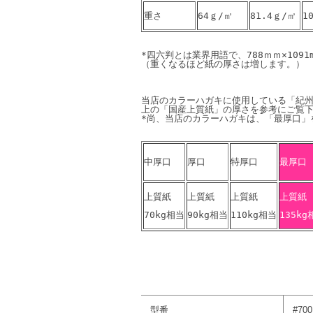
重さ
64ｇ/㎡
81.4ｇ/㎡
1
*四六判とは業界用語で、788ｍｍ×109
当店のカラーハガキに使用している「紀州
上の「国産上質紙」の厚さを参考にご覧下
中厚口
厚口
特厚口
最厚口
上質紙
上質紙
上質紙
上質紙
70kg相当
90kg相当
110kg相当
135kg
型番
#700