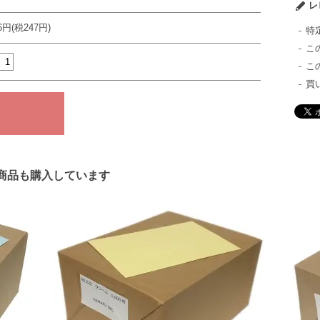
レ
16円(税247円)
特
こ
こ
買
商品も購入しています