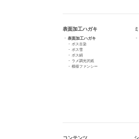
表面加工ハガキ
ミ
表面加工ハガキ
ボス古染
ボス雪
ボス絹
ラメ調光沢紙
模様ファンシー
コンテンツ
シ