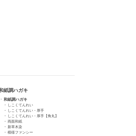
和紙調ハガキ
和紙調ハガキ
しこくてんれい
しこくてんれい・厚手
しこくてんれい・厚手【角丸】
両面和紙
新草木染
模様ファンシー