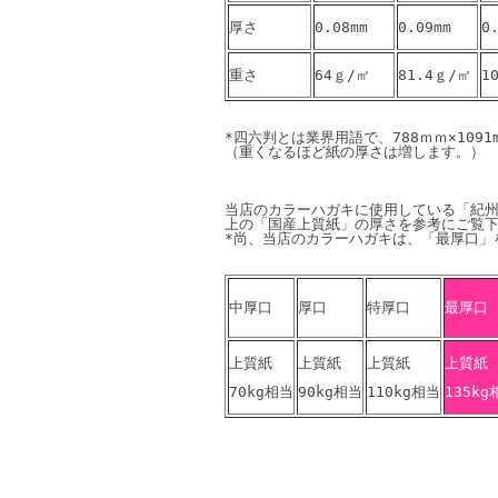
厚さ
0.08mm
0.09mm 
0
重さ
64ｇ/㎡
81.4ｇ/㎡
1
*四六判とは業界用語で、788ｍｍ×109
当店のカラーハガキに使用している「紀州
上の「国産上質紙」の厚さを参考にご覧下
中厚口
厚口
特厚口
最厚口
上質紙
上質紙
上質紙
上質紙
70kg相当
90kg相当
110kg相当
135kg