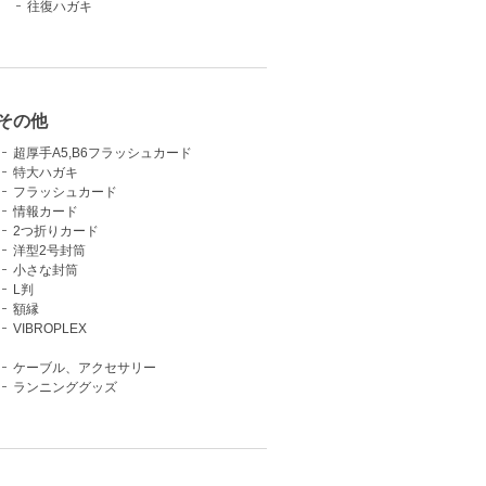
往復ハガキ
その他
超厚手A5,B6フラッシュカード
特大ハガキ
フラッシュカード
情報カード
2つ折りカード
洋型2号封筒
小さな封筒
L判
額縁
VIBROPLEX
ケーブル、アクセサリー
ランニンググッズ