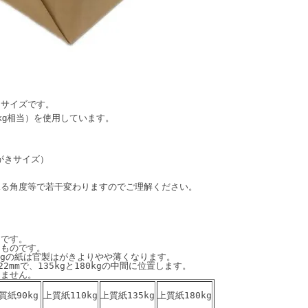
ンサイズです。
kg相当）を使用しています。
はがきサイズ）
見る角度等で若干変わりますのでご理解ください。
です。

ものです。

kgの紙は官製はがきよりやや薄くなります。

mmで、135kgと180kgの中間に位置します。

質紙90kg
上質紙110kg
上質紙135kg
上質紙180kg