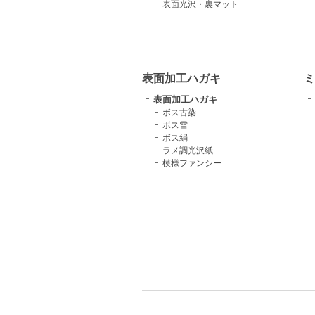
表面光沢・裏マット
表面加工ハガキ
ミ
表面加工ハガキ
ボス古染
ボス雪
ボス絹
ラメ調光沢紙
模様ファンシー