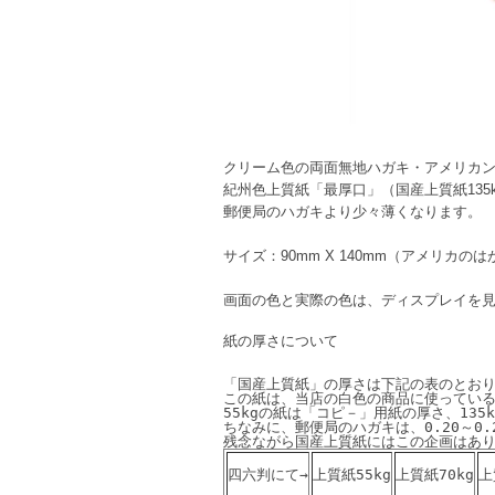
クリーム色の両面無地ハガキ・アメリカ
紀州色上質紙「最厚口」（国産上質紙135
郵便局のハガキより少々薄くなります。
サイズ：90mm X 140mm（アメリカの
画面の色と実際の色は、ディスプレイを
紙の厚さについて
「国産上質紙」の厚さは下記の表のとおり
この紙は、当店の白色の商品に使っている
55kgの紙は「コピ－」用紙の厚さ、135
ちなみに、郵便局のハガキは、0.20～0.22
四六判にて→
上質紙55kg
上質紙70kg
上