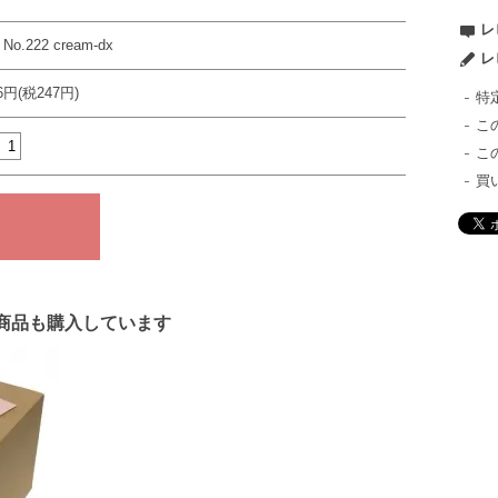
レ
 No.222 cream-dx
レ
16円(税247円)
特
こ
こ
買
商品も購入しています