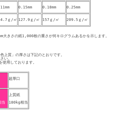
.11mm 
0.15mm
0.18mm
0.25mm
04.7ｇ/㎡
127.9ｇ/㎡
157ｇ/㎡
209.5ｇ/㎡
1mm大きさの紙1,000枚の重さが何キログラムあるかを示します。

色上質」の厚さは下記のとおりです。

さい。

上質紙
相当 
180kg相当