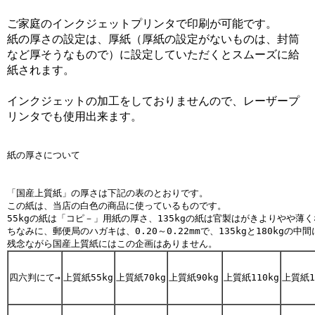
ご家庭のインクジェットプリンタで印刷が可能です。
紙の厚さの設定は、厚紙（厚紙の設定がないものは、封筒
など厚そうなもので）に設定していただくとスムーズに給
紙されます。
インクジェットの加工をしておりませんので、レーザープ
リンタでも使用出来ます。
紙の厚さについて
「国産上質紙」の厚さは下記の表のとおりです。

この紙は、当店の白色の商品に使っているものです。

55kgの紙は「コピ－」用紙の厚さ、135kgの紙は官製はがきよりやや薄く
ちなみに、郵便局のハガキは、0.20～0.22mmで、135kgと180kgの中
四六判にて→
上質紙55kg
上質紙70kg
上質紙90kg
上質紙110kg
上質紙1