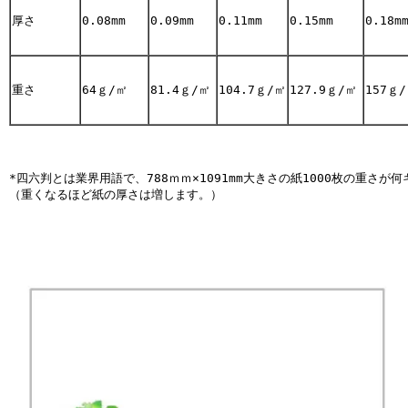
厚さ
0.08mm
0.09mm 
0.11mm 
0.15mm
0.18m
重さ
64ｇ/㎡
81.4ｇ/㎡
104.7ｇ/㎡
127.9ｇ/㎡
157ｇ
*四六判とは業界用語で、788ｍｍ×1091mm大きさの紙1000枚の重さが
（重くなるほど紙の厚さは増します。）
