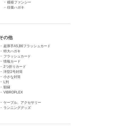
模様ファンシー
往復ハガキ
その他
超厚手A5,B6フラッシュカード
特大ハガキ
フラッシュカード
情報カード
2つ折りカード
洋型2号封筒
小さな封筒
L判
額縁
VIBROPLEX
ケーブル、アクセサリー
ランニンググッズ