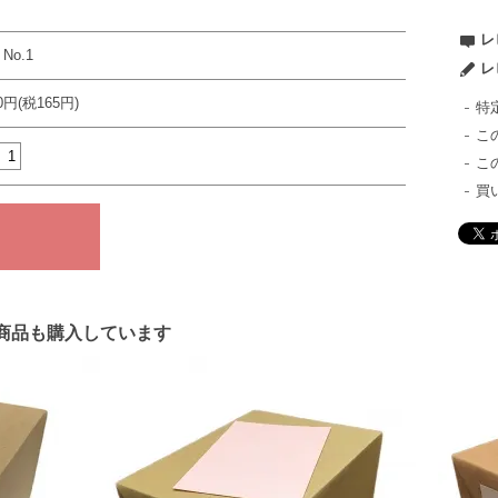
レ
 No.1
レ
10円(税165円)
特
こ
こ
買
商品も購入しています