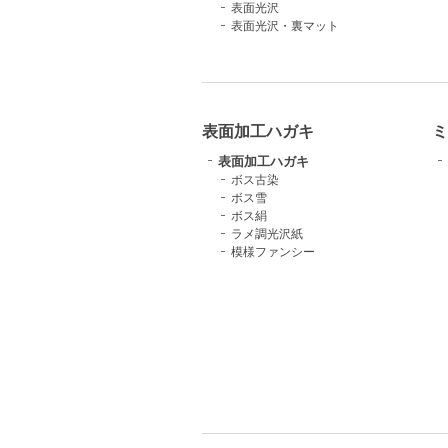
表面光沢
表面光沢・裏マット
表面加工ハガキ
ミ
表面加工ハガキ
ボス古染
ボス雪
ボス絹
ラメ調光沢紙
模様ファンシー