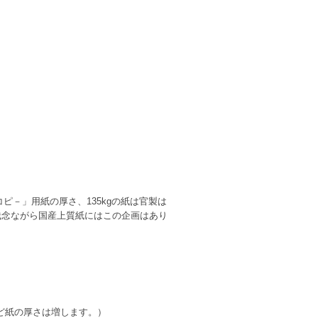
ピ－」用紙の厚さ、135kgの紙は官製は
。 残念ながら国産上質紙にはこの企画はあり
ほど紙の厚さは増します。）