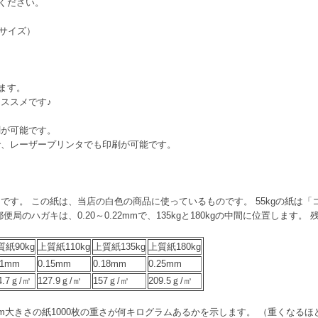
用ください。
キサイズ）
。
います。
ススメです♪
刷が可能です。
で、レーザープリンタでも印刷が可能です。
す。 この紙は、当店の白色の商品に使っているものです。 55kgの紙は「コ
局のハガキは、0.20～0.22mmで、135kgと180kgの中間に位置します
質紙90kg
上質紙110kg
上質紙135kg
上質紙180kg
11mm
0.15mm
0.18mm
0.25mm
4.7ｇ/㎡
127.9ｇ/㎡
157ｇ/㎡
209.5ｇ/㎡
91mm大きさの紙1000枚の重さが何キログラムあるかを示します。 （重くなる