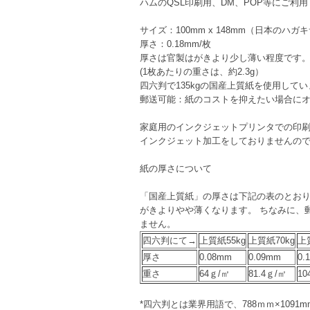
ハムのQSL印刷用、DM、POP等にご利
サイズ：100mm x 148mm（日本のハガ
厚さ：0.18mm/枚
厚さは官製はがきより少し薄い程度です
(1枚あたりの重さは、約2.3g）
四六判で135kgの国産上質紙を使用して
郵送可能：紙のコストを抑えたい場合にオ
家庭用のインクジェットプリンタでの印
インクジェット加工をしておりませんの
紙の厚さについて
「国産上質紙」の厚さは下記の表のとおりで
がきよりやや薄くなります。 ちなみに、郵便
ません。
四六判にて→
上質紙55kg
上質紙70kg
上
厚さ
0.08mm
0.09mm
0.
重さ
64ｇ/㎡
81.4ｇ/㎡
10
*四六判とは業界用語で、788ｍｍ×10