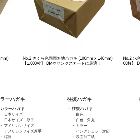
8mm)
No.2 さくら色両面無地ハガキ (100mm x 148mm)
No.2 水
！
【1,000枚】 DMやサンクスカードに最適！
00枚】
ラーハガキ
往復ハガキ
カラーハガキ
往復ハガキ
日本サイズ
白色
日本サイズ・厚手
白色・角丸
アメリカンサイズ
カラー
アメリカンサイズ厚手
インクジェット対応
縦長
表面加工紙