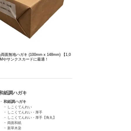
色両面無地ハガキ (100mm x 148mm) 【1,0
 DMやサンクスカードに最適！
和紙調ハガキ
和紙調ハガキ
しこくてんれい
しこくてんれい・厚手
しこくてんれい・厚手【角丸】
両面和紙
新草木染