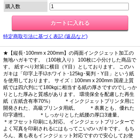
購入数
特定商取引法に基づく表記 (返品など)
★【縦長･100mm x 200mm】の両面インクジェット加工の
無地ハガキです。（100枚入り） 100枚に小分けした商品で
す。 紙すべり対策に横目（Y目）としております。 このハ
ガキは「印字上手IJホワイト･125kg･菊判・Y目」という紙
を使用しております。 サイズ：100mm x 200mm 国産上質
紙では四六判にて180kgに相当する紙の厚さですのでしっか
りとした厚みと質感があります。 環境保全を配慮した再生
紙（古紙含有率70%） ＊インクジェットプリンタ用に
開発された、高級プリンタ用紙。 ＊表裏とも、優れた
印字適性。 ＊しっかりとした紙腰の厚口3連量。
＊オフセット印刷にも対応。 インクジェットプリンターで
よく写真を印刷されるにはもってこいのハガキです。 もち
ろん、裏も表もインクジェット対応ですので安心してお使