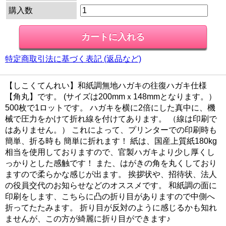
購入数
特定商取引法に基づく表記 (返品など)
【しこくてんれい】和紙調無地ハガキの往復ハガキ仕様
【角丸】です。 (サイズは200mmｘ148mmとなります。）
500枚で1ロットです。 ハガキを横に2倍にした真中に、機
械で圧力をかけて折れ線を付けてあります。 （線は印刷で
はありません。） これによって、プリンターでの印刷時も
簡単、折る時も 簡単に折れます！ 紙は、国産上質紙180kg
相当を使用しておりますので、官製ハガキより少し厚くし
っかりとした感触です！ また、はがきの角を丸くしており
ますので柔らかな感じが出ます。 挨拶状や、招待状、法人
の役員交代のお知らせなどのオススメです。 和紙調の面に
印刷をします、こちらに凸の折り目がありますので中側へ
折ってたたみます。 折り目が反対のように感じるかも知れ
ませんが、この方が綺麗に折り目ができます♪