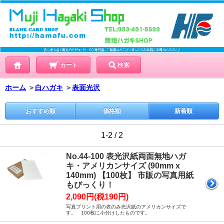
カート
検索
ホーム
＞
白ハガキ
＞
表面光沢
おすすめ順
価格順
新着順
1-2 / 2
No.44-100 表光沢紙両面無地ハガ
キ・アメリカンサイズ (90mm x
140mm) 【100枚】 市販の写真用紙
もびっくり！
2,090円(税190円)
写真プリント用の表のみ光沢紙のアメリカンサイズで
す。 100枚に小分けしたものです。