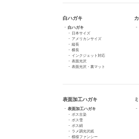
白ハガキ
カ
白ハガキ
日本サイズ
アメリカンサイズ
縦長
横長
インクジェット対応
表面光沢
表面光沢・裏マット
表面加工ハガキ
ミ
表面加工ハガキ
ボス古染
ボス雪
ボス絹
ラメ調光沢紙
模様ファンシー