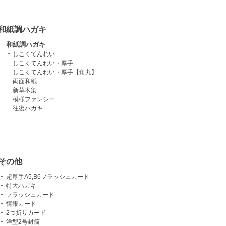
和紙調ハガキ
和紙調ハガキ
しこくてんれい
しこくてんれい・厚手
しこくてんれい・厚手【角丸】
両面和紙
新草木染
模様ファンシー
往復ハガキ
その他
超厚手A5,B6フラッシュカード
特大ハガキ
フラッシュカード
情報カード
2つ折りカード
洋型2号封筒